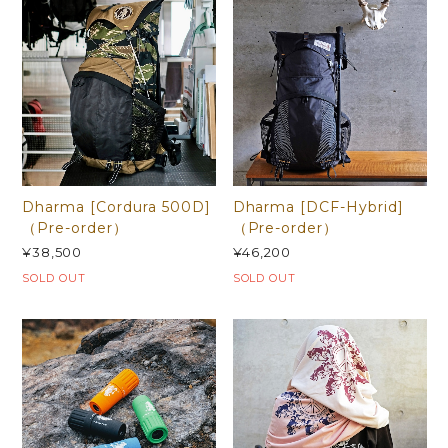
Dharma [Cordura 500D]
Dharma [DCF-Hybrid]
（Pre-order）
（Pre-order）
¥38,500
¥46,200
SOLD OUT
SOLD OUT