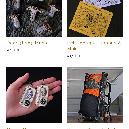
Deer（Eye）Mush
Half Tenugui - Johnny &
Muir -
¥3,900
¥1,900