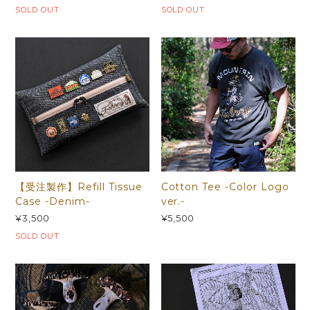
SOLD OUT
SOLD OUT
【受注製作】Refill Tissue
Cotton Tee -Color Logo
Case -Denim-
ver.-
¥3,500
¥5,500
SOLD OUT