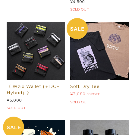
¥4,500
SOLD OUT
《 Wzip Wallet (＋DCF
Soft Dry Tee
Hybrid）》
¥3,080
30%OFF
¥5,000
SOLD OUT
SOLD OUT