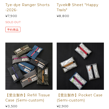
Tye-dye Ranger Shorts
Tyvek®︎ Sheet "Happy
-2026-
Trails"
¥7,900
¥8,800
SOLD OUT
予約商品
【受注製作】Refill Tissue
【受注製作】Pocket Case
Case (Semi-custom)
(Semi-custom)
¥3,500
¥2,900