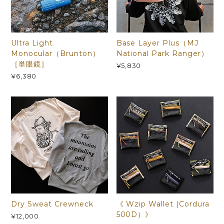
Ultra Light
Base Layer Plus（MJ
Monocular（Brunton）
National Park Ranger）
［単眼鏡］
¥5,830
¥6,380
Dry Sweat Crewneck
《 Wzip Wallet (Cordura
500D）》
¥12,000