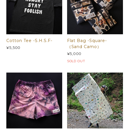
Cotton Tee -S.H.S.F-
Flat Bag -Square-
（Sand Camo）
¥5,500
¥5,000
SOLD OUT