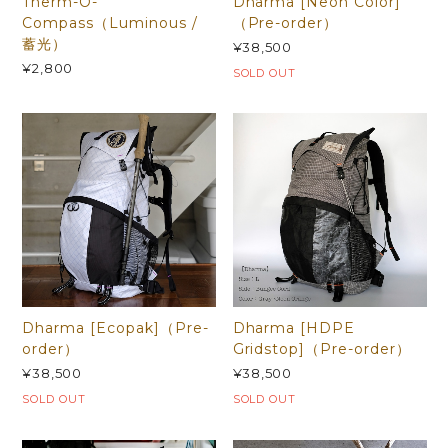
Therm-O-
Dharma [Neon Color]
Compass（Luminous /
（Pre-order）
蓄光）
¥38,500
¥2,800
SOLD OUT
Dharma [Ecopak]（Pre-
Dharma [HDPE
order）
Gridstop]（Pre-order）
¥38,500
¥38,500
SOLD OUT
SOLD OUT