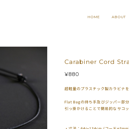
HOME
ABOUT
Carabiner Cord Str
¥880
超軽量のプラスチック製カラビナ
Flat Bagの持ち手及びジッパー
引っ掛かけることで簡易的なサコ
・寸法：64〜134cm (コードφ3mm