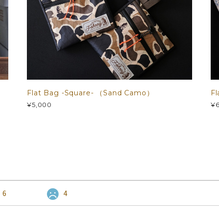
Flat Bag -Square- （Sand Camo）
Fl
¥5,000
¥6
6
4